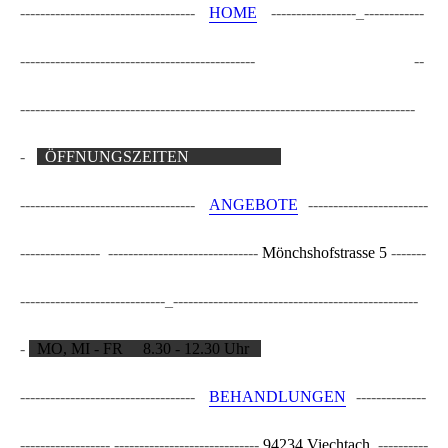
-----------------------------------
HOME
-----------------_------------
-----------------------------------------------
Kosmetikstudio Sandra
--
-----------------------------------------------
--------------------------------
-
ÖFFNUNGSZEITEN
__________
-----------------------------------
ANGEBOTE
------------------------
---------------- ------------------------------
Mönchshofstrasse 5
-------
-----------------------------_-----------------
--------------------------------
-
MO, MI - FR 8.30 - 12.30 Uhr
-----------------------------------
BEHANDLUNGEN
--------------
------------------ -----------------------------
94234 Viechtach
----------