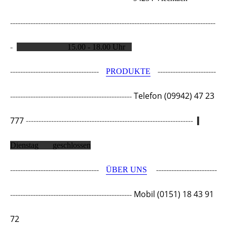
--------------------------------------------------
-------------------------------
_
-
15.00 - 18.00 Uhr
-----------------------------------
PRODUKTE
-----------------------
Telefon (09942) 47 23
------------------------------------------------
777
------------------------------------------------------------------
Dienstag geschlossen
-----------------------------------
ÜBER UNS
------------------------
Mobil (0151) 18 43 91
------------------------------------------------
72