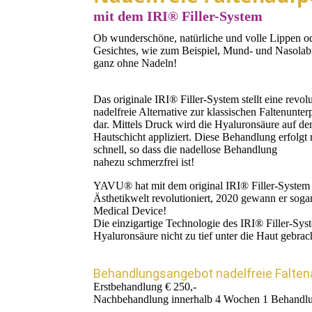
mit dem IRI® Filler-System
Ob wunderschöne, natürliche und volle Lippen o
Gesichtes, wie zum Beispiel, Mund- und Nasolabial
ganz ohne Nadeln!
Das originale IRI® Filler-System stellt eine revol
nadelfreie Alternative zur klassischen Faltenunter
dar. Mittels Druck wird die Hyaluronsäure auf de
Hautschicht appliziert. Diese Behandlung erfolgt 
schnell, so dass die nadellose Behandlung
nahezu schmerzfrei ist!
YAVU® hat mit dem original IRI® Filler-System 
Ästhetikwelt revolutioniert, 2020 gewann er sog
Medical Device!
Die einzigartige Technologie des IRI® Filler-Syst
Hyaluronsäure nicht zu tief unter die Haut gebra
Behandlungsangebot nadelfreie Faltena
Erstbehandlung € 250,-
Nachbehandlung innerhalb 4 Wochen 1 Behandl