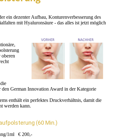
der ein dezenter Aufbau, Konturenverbesserung des
falten mit Hyaluronsäure - das alles ist jetzt möglich
utionäre,
polsterung
r oberen
recht
die
ar den German Innovation Award in der Kategorie
ems enthält ein perfektes Druckverhältnis, damit die
cht werden kann.
ufpolsterung (60 Min.)
ung/1ml € 200,-